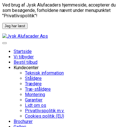
Ved brug af Jysk Alufacaders hjemmeside, accepterer du
som besøgende, forholdene nævnt under menupunktet
"Privatlivspolitik"!
Jeg har læst
Startside
Vi tilbyder
Bestil tilbud
Kundecenter
Teknisk information
Ståldøre
Trædøre
Træ-ståldøre
Montering
Garantier
Lidt om os
Privatlivspolitik m.v.
Cookies politik (EU)
Brochurer
Galleri